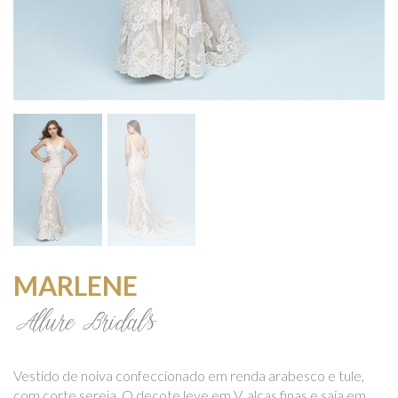
MARLENE
Allure Bridals
Vestido de noiva confeccionado em renda arabesco e tule,
com corte sereia. O decote leve em V, alças finas e saia em