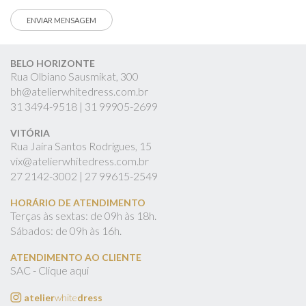
BELO HORIZONTE
Rua Olbiano Sausmikat, 300
bh@atelierwhitedress.com.br
31
3494-9518 |
31
99905-2699
VITÓRIA
Rua Jaíra Santos Rodrigues, 15
vix@atelierwhitedress.com.br
27
2142-3002 |
27
99615-2549
HORÁRIO DE ATENDIMENTO
Terças às sextas: de 09h às 18h.
Sábados: de 09h às 16h.
ATENDIMENTO AO CLIENTE
SAC - Clique aqui
atelier
white
dress