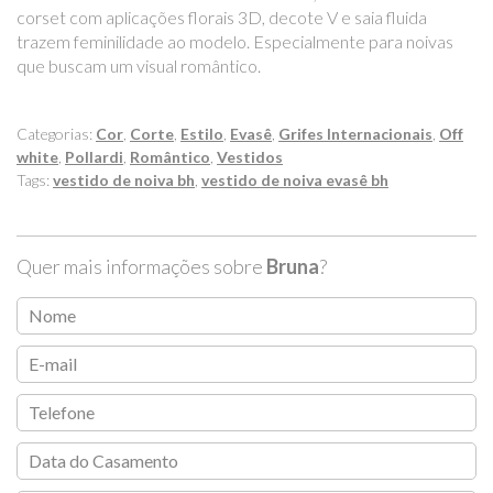
corset com aplicações florais 3D, decote V e saia fluida
trazem feminilidade ao modelo. Especialmente para noivas
que buscam um visual romântico.
Categorias:
Cor
,
Corte
,
Estilo
,
Evasê
,
Grifes Internacionais
,
Off
white
,
Pollardi
,
Romântico
,
Vestidos
Tags:
vestido de noiva bh
,
vestido de noiva evasê bh
Quer mais informações sobre
Bruna
?