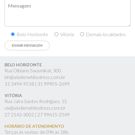
Belo Horizonte
Vitória
Demais localidades
BELO HORIZONTE
Rua Olbiano Sausmikat, 300
bh@atelierwhitedress.com.br
31
3494-9518 |
31
99905-2699
VITÓRIA
Rua Jaíra Santos Rodrigues, 15
vix@atelierwhitedress.com.br
27
2142-3002 |
27
99615-2549
HORÁRIO DE ATENDIMENTO
Terças às sextas: de 09h às 18h.