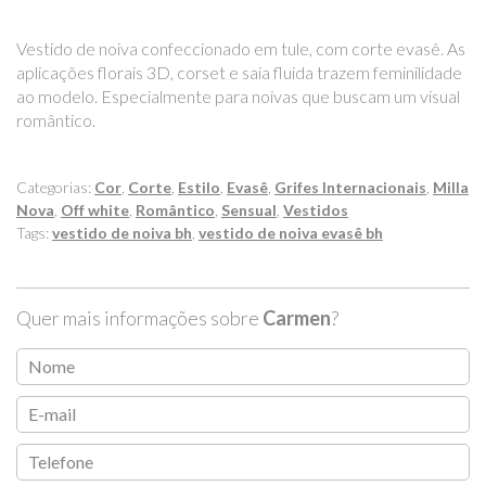
Vestido de noiva confeccionado em tule, com corte evasê. As
aplicações florais 3D, corset e saia fluida trazem feminilidade
ao modelo. Especialmente para noivas que buscam um visual
romântico.
Categorias:
Cor
,
Corte
,
Estilo
,
Evasê
,
Grifes Internacionais
,
Milla
Nova
,
Off white
,
Romântico
,
Sensual
,
Vestidos
Tags:
vestido de noiva bh
,
vestido de noiva evasê bh
Quer mais informações sobre
Carmen
?