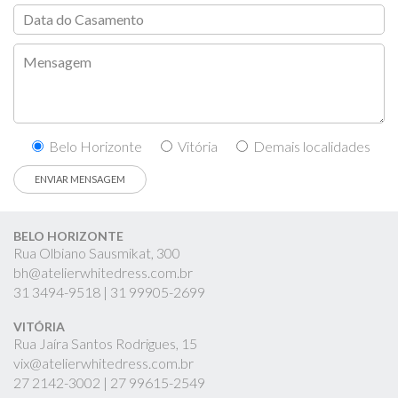
Belo Horizonte
Vitória
Demais localidades
BELO HORIZONTE
Rua Olbiano Sausmikat, 300
bh@atelierwhitedress.com.br
31
3494-9518 |
31
99905-2699
VITÓRIA
Rua Jaíra Santos Rodrigues, 15
vix@atelierwhitedress.com.br
27
2142-3002 |
27
99615-2549