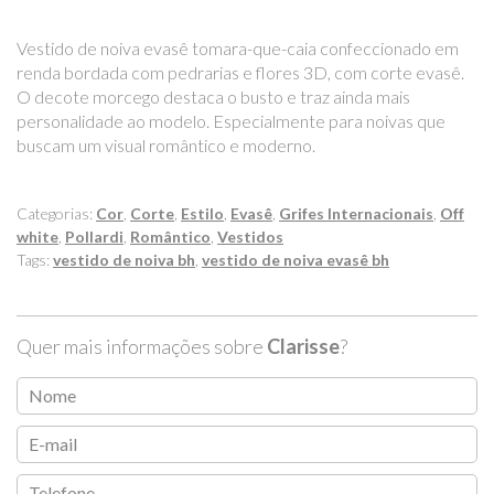
Vestido de noiva evasê tomara-que-caia confeccionado em
renda bordada com pedrarias e flores 3D, com corte evasê.
O decote morcego destaca o busto e traz ainda mais
personalidade ao modelo. Especialmente para noivas que
buscam um visual romântico e moderno.
Categorias:
Cor
,
Corte
,
Estilo
,
Evasê
,
Grifes Internacionais
,
Off
white
,
Pollardi
,
Romântico
,
Vestidos
Tags:
vestido de noiva bh
,
vestido de noiva evasê bh
Quer mais informações sobre
Clarisse
?