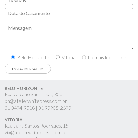
Belo Horizonte
Vitória
Demais localidades
BELO HORIZONTE
Rua Olbiano Sausmikat, 300
bh@atelierwhitedress.com.br
31
3494-9518 |
31
99905-2699
VITÓRIA
Rua Jaíra Santos Rodrigues, 15
vix@atelierwhitedress.com.br