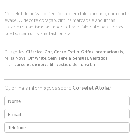
Corselet de noiva confeccionado em tule bordado, com corte
evasê. O decote coração, cintura marcada e anquinhas
trazem romantismo ao modelo. Especialmente para noivas
que buscam um visual fashionista.
Categorias:
Clássico
,
Cor
,
Corte
,
Estilo
,
Grifes Internacionais
,
Milla Nova
,
Off white
,
Semi sereia
,
Sensual
,
Vestidos
Tags:
corselet de noiva bh
,
vestido de noiva bh
Quer mais informações sobre
Corselet Atola
?