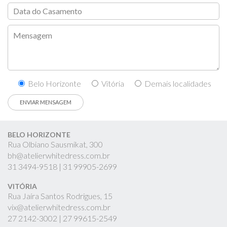
Belo Horizonte
Vitória
Demais localidades
BELO HORIZONTE
Rua Olbiano Sausmikat, 300
bh@atelierwhitedress.com.br
31
3494-9518 |
31
99905-2699
VITÓRIA
Rua Jaíra Santos Rodrigues, 15
vix@atelierwhitedress.com.br
27
2142-3002 |
27
99615-2549