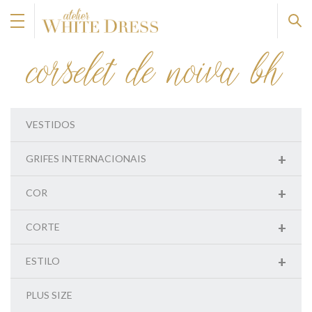
corselet de noiva bh
VESTIDOS
+
GRIFES INTERNACIONAIS
+
COR
+
CORTE
+
ESTILO
PLUS SIZE