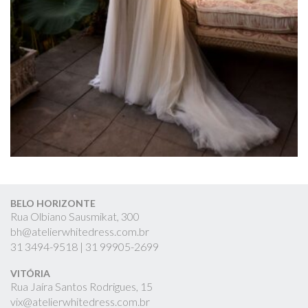
BELO HORIZONTE
Rua Olbiano Sausmikat, 300
bh@atelierwhitedress.com.br
31
3494-9518 |
31
99905-2699
VITÓRIA
Rua Jaíra Santos Rodrigues, 15
vix@atelierwhitedress.com.br