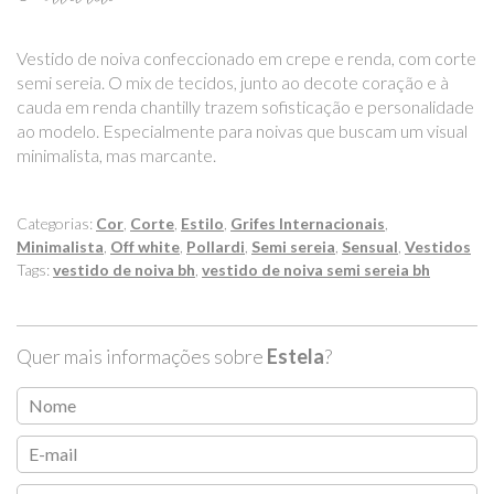
Vestido de noiva confeccionado em crepe e renda, com corte
semi sereia. O mix de tecidos, junto ao decote coração e à
cauda em renda chantilly trazem sofisticação e personalidade
ao modelo. Especialmente para noivas que buscam um visual
minimalista, mas marcante.
Categorias:
Cor
,
Corte
,
Estilo
,
Grifes Internacionais
,
Minimalista
,
Off white
,
Pollardi
,
Semi sereia
,
Sensual
,
Vestidos
Tags:
vestido de noiva bh
,
vestido de noiva semi sereia bh
Quer mais informações sobre
Estela
?