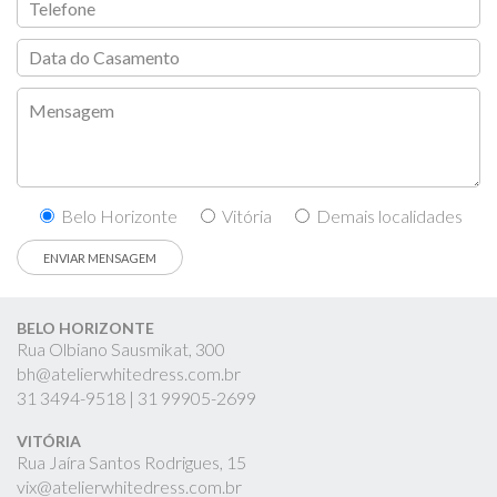
Belo Horizonte
Vitória
Demais localidades
BELO HORIZONTE
Rua Olbiano Sausmikat, 300
bh@atelierwhitedress.com.br
31
3494-9518 |
31
99905-2699
VITÓRIA
Rua Jaíra Santos Rodrigues, 15
vix@atelierwhitedress.com.br