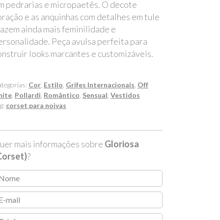
m pedrarias e micropaetês. O decote
oração e as anquinhas com detalhes em tule
razem ainda mais feminilidade e
ersonalidade. Peça avulsa perfeita para
onstruir looks marcantes e customizáveis.
tegorias:
Cor
,
Estilo
,
Grifes Internacionais
,
Off
hite
,
Pollardi
,
Romântico
,
Sensual
,
Vestidos
g:
corset para noivas
uer mais informações sobre
Gloriosa
Corset)
?