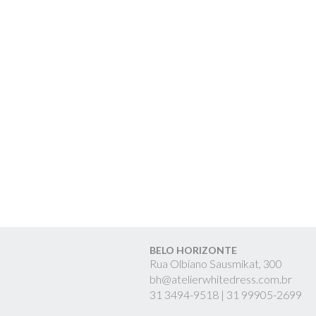
BELO HORIZONTE
Rua Olbiano Sausmikat, 300
bh@atelierwhitedress.com.br
31
3494-9518 |
31
99905-2699