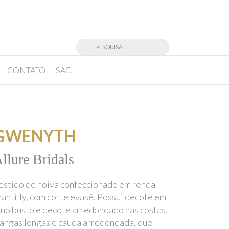
CONTATO
SAC
GWENYTH
llure Bridals
estido de noiva confeccionado em renda
hantilly, com corte evasê. Possui decote em
 no busto e decote arredondado nas costas,
angas longas e cauda arredondada, que