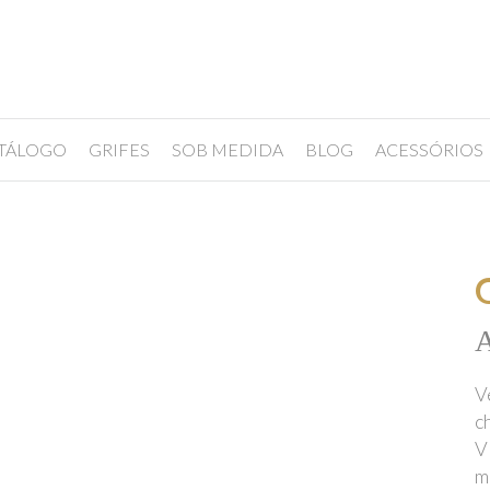
TÁLOGO
GRIFES
SOB MEDIDA
BLOG
ACESSÓRIOS
A
V
c
V
m