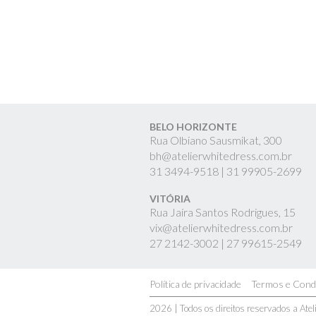
BELO HORIZONTE
Rua Olbiano Sausmikat, 300
bh@atelierwhitedress.com.br
31
3494-9518 |
31
99905-2699
VITÓRIA
Rua Jaíra Santos Rodrigues, 15
vix@atelierwhitedress.com.br
27
2142-3002 |
27
99615-2549
Política de privacidade
Termos e Cond
2026 | Todos os direitos reservados a Ate