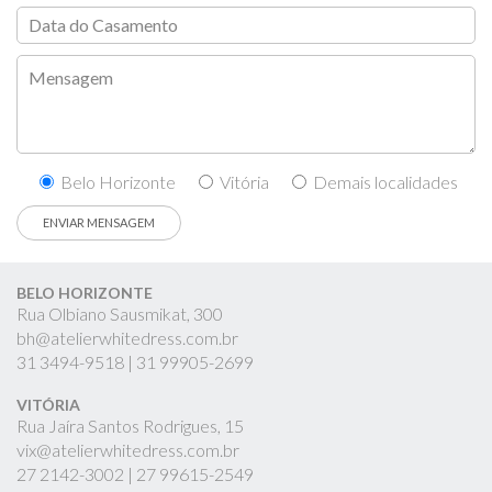
Belo Horizonte
Vitória
Demais localidades
BELO HORIZONTE
Rua Olbiano Sausmikat, 300
bh@atelierwhitedress.com.br
31
3494-9518 |
31
99905-2699
VITÓRIA
Rua Jaíra Santos Rodrigues, 15
vix@atelierwhitedress.com.br
27
2142-3002 |
27
99615-2549