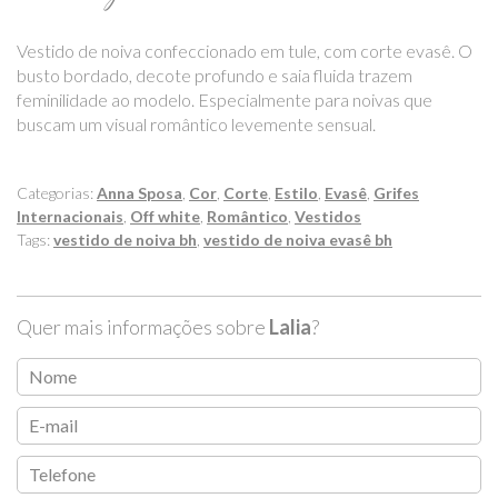
Vestido de noiva confeccionado em tule, com corte evasê. O
busto bordado, decote profundo e saia fluida trazem
feminilidade ao modelo. Especialmente para noivas que
buscam um visual romântico levemente sensual.
Categorias:
Anna Sposa
,
Cor
,
Corte
,
Estilo
,
Evasê
,
Grifes
Internacionais
,
Off white
,
Romântico
,
Vestidos
Tags:
vestido de noiva bh
,
vestido de noiva evasê bh
Quer mais informações sobre
Lalia
?