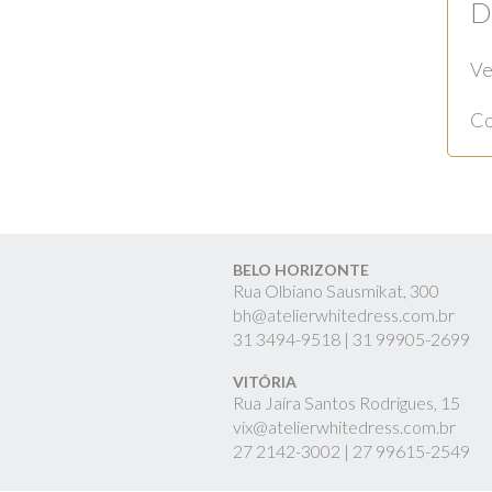
D
Ve
Co
BELO HORIZONTE
Rua Olbiano Sausmikat, 300
bh@atelierwhitedress.com.br
31
3494-9518 |
31
99905-2699
VITÓRIA
Rua Jaíra Santos Rodrigues, 15
vix@atelierwhitedress.com.br
27
2142-3002 |
27
99615-2549