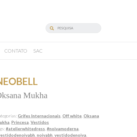
CONTATO
SAC
NEOBELL
Oksana Mukha
tegorias:
Grifes Internacionais
,
Off white
,
Oksana
ukha
,
Princesa
,
Vestidos
gs:
#atelierwhitedress
,
#noivamoderna
,
vestidodenoivabh
,
noivabh
,
vestidodenoiva
,