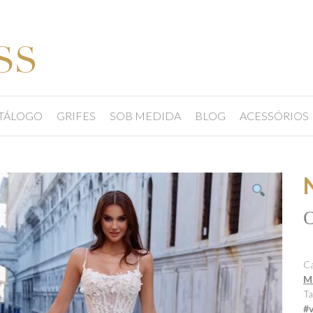
TÁLOGO
GRIFES
SOB MEDIDA
BLOG
ACESSÓRIOS
Ca
M
Ta
#