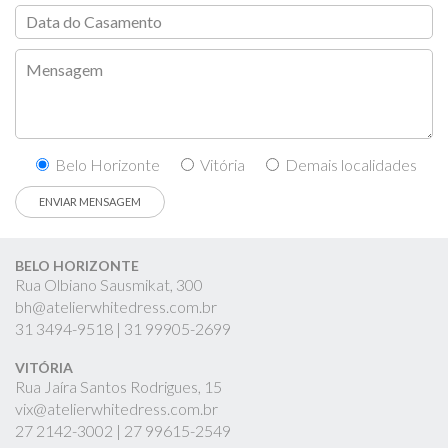
Belo Horizonte
Vitória
Demais localidades
BELO HORIZONTE
Rua Olbiano Sausmikat, 300
bh@atelierwhitedress.com.br
31
3494-9518 |
31
99905-2699
VITÓRIA
Rua Jaíra Santos Rodrigues, 15
vix@atelierwhitedress.com.br
27
2142-3002 |
27
99615-2549