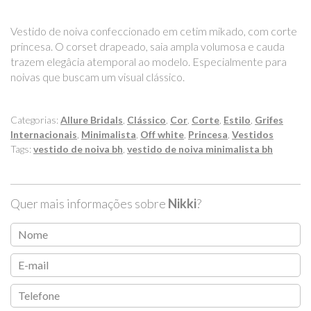
Vestido de noiva confeccionado em cetim mikado, com corte
princesa. O corset drapeado, saia ampla volumosa e cauda
trazem elegâcia atemporal ao modelo. Especialmente para
noivas que buscam um visual clássico.
Categorias:
Allure Bridals
,
Clássico
,
Cor
,
Corte
,
Estilo
,
Grifes
Internacionais
,
Minimalista
,
Off white
,
Princesa
,
Vestidos
Tags:
vestido de noiva bh
,
vestido de noiva minimalista bh
Quer mais informações sobre
Nikki
?