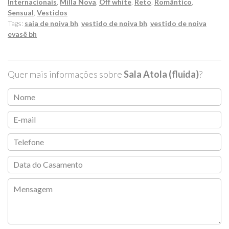
Internacionais
,
Milla Nova
,
Off white
,
Reto
,
Romântico
,
Sensual
,
Vestidos
Tags:
saia de noiva bh
,
vestido de noiva bh
,
vestido de noiva
evasê bh
Quer mais informações sobre
Sala Atola (fluida)
?