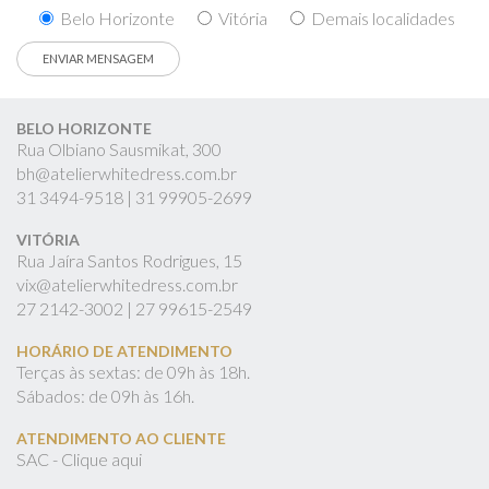
Belo Horizonte
Vitória
Demais localidades
BELO HORIZONTE
Rua Olbiano Sausmikat, 300
bh@atelierwhitedress.com.br
31
3494-9518 |
31
99905-2699
VITÓRIA
Rua Jaíra Santos Rodrigues, 15
vix@atelierwhitedress.com.br
27
2142-3002 |
27
99615-2549
HORÁRIO DE ATENDIMENTO
Terças às sextas: de 09h às 18h.
Sábados: de 09h às 16h.
ATENDIMENTO AO CLIENTE
SAC - Clique aqui