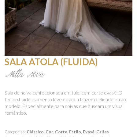
SALA ATOLA (FLUIDA)
Milla Nova
Saia de noiva confeccionada em tule, com corte evasê. O
tecido fluido, caimento leve e cauda trazem delicadeliza ao
modelo. Especialmente para noivas que buscam um visual
romântico.
Categorias:
Clássico
,
Cor
,
Corte
,
Estilo
,
Evasê
,
Grifes