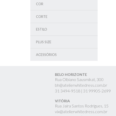
COR
CORTE
ESTILO
PLUS SIZE
ACESSÓRIOS
BELO HORIZONTE
Rua Olbiano Sausmikat, 300
bh@atelierwhitedress.com.br
31
3494-9518 |
31
99905-2699
VITÓRIA
Rua Jaíra Santos Rodrigues, 15
vix@atelierwhitedress.com.br