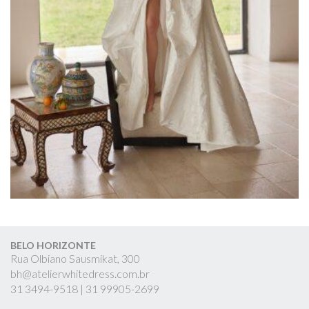
BELO HORIZONTE
Rua Olbiano Sausmikat, 300
bh@atelierwhitedress.com.br
31
3494-9518 |
31
99905-2699