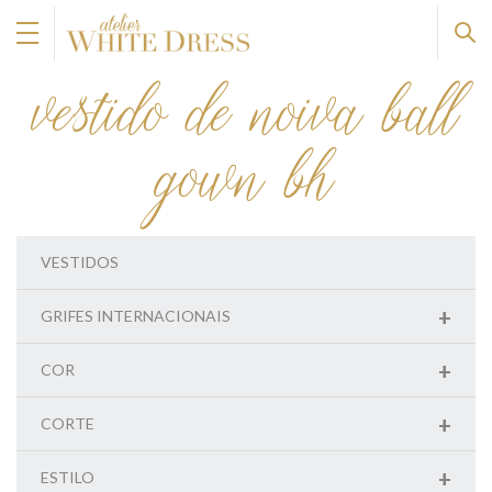
vestido de noiva ball
gown bh
VESTIDOS
+
GRIFES INTERNACIONAIS
+
COR
+
CORTE
+
ESTILO