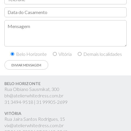
Belo Horizonte
Vitória
Demais localidades
BELO HORIZONTE
Rua Olbiano Sausmikat, 300
bh@atelierwhitedress.com.br
31
3494-9518 |
31
99905-2699
VITÓRIA
Rua Jaíra Santos Rodrigues, 15
vix@atelierwhitedress.com.br