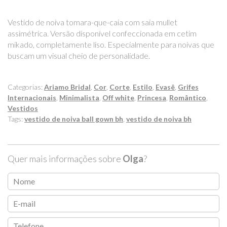
Vestido de noiva tomara-que-caia com saia mullet
assimétrica. Versão disponível confeccionada em cetim
mikado, completamente liso. Especialmente para noivas que
buscam um visual cheio de personalidade.
Categorias:
Ariamo Bridal
,
Cor
,
Corte
,
Estilo
,
Evasê
,
Grifes
Internacionais
,
Minimalista
,
Off white
,
Princesa
,
Romântico
,
Vestidos
Tags:
vestido de noiva ball gown bh
,
vestido de noiva bh
Quer mais informações sobre
Olga
?